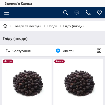
Здоров'я Карпат
Товари та послуги
Плоди
Гліду (плоди)
Гліду (плоди)
Сортування
0
Фільтри
Акція
Акція