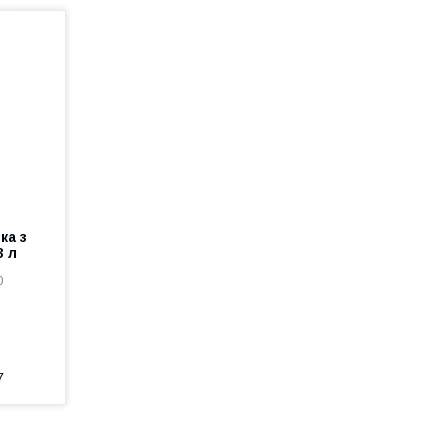
ка з
3 л
0
7