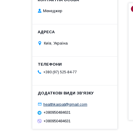
Менеджер
Київ, Україна
+380 (97) 525-84-77
healthkarpat@gmail.com
+380950484631
+380950484631