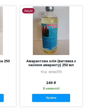
Акція
ка 250
Амарантова олія (витяжка з
насіння амаранту) 250 мл
амар250
240 ₴
В наявності
Купити