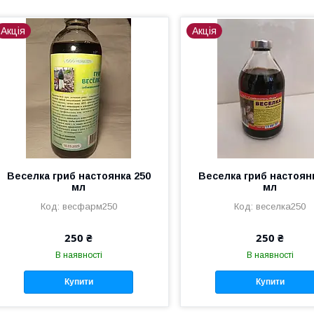
Акція
Акція
Веселка гриб настоянка 250
Веселка гриб настоян
мл
мл
весфарм250
веселка250
250 ₴
250 ₴
В наявності
В наявності
Купити
Купити