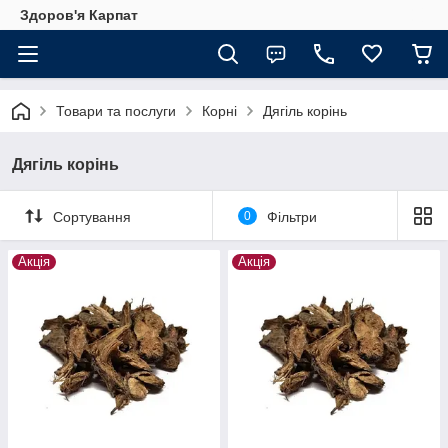
Здоров'я Карпат
Товари та послуги
Корні
Дягіль корінь
Дягіль корінь
Сортування
0
Фільтри
Акція
Акція