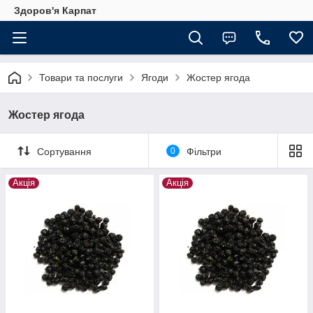
Здоров'я Карпат
Товари та послуги
Ягоди
Жостер ягода
Жостер ягода
Сортування
0
Фільтри
Акція
Акція