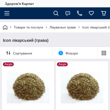
Здоров'я Карпат
Товари та послуги
Лікувальні трави
Ісоп лікарський (
Ісоп лікарський (трава)
Сортування
0
Фільтри
Акція
Акція