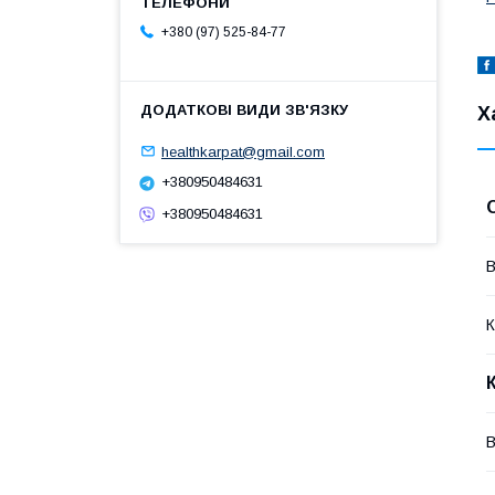
+380 (97) 525-84-77
Х
healthkarpat@gmail.com
+380950484631
+380950484631
В
К
В