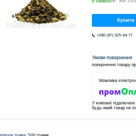
В наявності
Код:
2315
Купити
+380 (97) 525-84-77
повернення товару п
У компанії підключені
будь-який товар не п
епішок трава
, 500 грамм