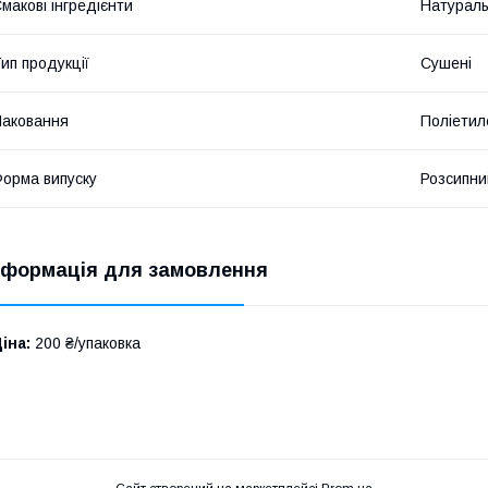
макові інгредієнти
Натураль
ип продукції
Сушені
аковання
Поліетил
орма випуску
Розсипни
нформація для замовлення
іна:
200 ₴/упаковка