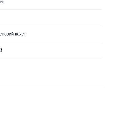
ні
еновий пакет
й