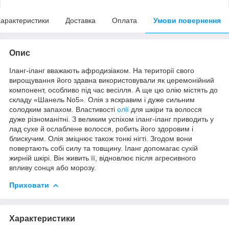
арактеристики
Доставка
Оплата
Умови повернення
Опис
Іланг-іланг вважають афродизіаком. На території свого
вирощування його здавна використовували як церемонійний
компонент, особливо під час весілля. А ще цю олію містять до
складу «Шанель No5». Олія з яскравим і дуже сильним
солодким запахом. Властивості
олії
для шкіри та волосся
дуже різноманітні. З великим успіхом іланг-іланг приводить у
лад сухе й ослаблене волосся, робить його здоровим і
блискучим. Олія зміцнює також тонкі нігті. Згодом вони
повертають собі силу та товщину. Іланг допомагає сухій
жирній шкірі. Він живить її, відновлює після агресивного
впливу сонця або морозу.
Приховати
Характеристики