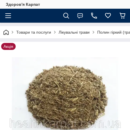
Здоров'я Карпат
Товари та послуги
Лікувальні трави
Полин гіркий (тр
Акція